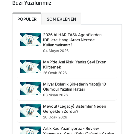
Bazı Yazılarımız
POPÜLER
SON EKLENEN
2026 AI HARİTASI: Agent'lardan
IDE'lere Hangi Aracı Nerede
Kullanmalısınız?
04 Mayıs 2026
MVP’de Asıl Risk: Yanlış Şeyi Erken
Kilitlemek
26 Ocak 2026
Milyar Dolarlık Şirketlerin Yaptığı 10
Ölümcül Yazılım Hatası
03 Nisan 2026
Mevcut (Legacy) Sistemler Neden
Gerçekten Zordur?
20 Ocak 2026
Artık Kod Yazmıyoruz - Review
Yapıyoruz: Yapay Zeka Çağında Yazılım