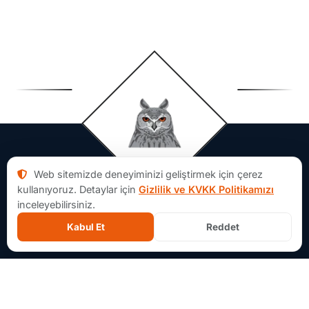
Web sitemizde deneyiminizi geliştirmek için çerez
kullanıyoruz. Detaylar için
Gizlilik ve KVKK Politikamızı
inceleyebilirsiniz.
Kabul Et
Reddet
Aforsoft Hakkında
×
İçerik Ağacı
Aforsoft, yazılım projelerinde fikir aşamasından MVP
geliştirmeye, bakım ve sistem modernizasyonuna kadar