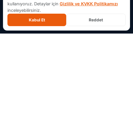
kullanıyoruz. Detaylar için
Gizlilik ve KVKK Politikamızı
inceleyebilirsiniz.
Kabul Et
Reddet
Aforsoft Hakkında
Aforsoft, yazılım projelerinde fikir aşamasından MVP
geliştirmeye, bakım ve sistem modernizasyonuna kadar
uçtan uca teknik sorumluluk alan bir yazılım ve danışmanlık
ekibidir.
Projelerde, ürünün ihtiyaçlarına göre planlama, geliştirme,
bakım ve modernizasyon süreçlerinde teknik sorumluluk
alırız.
Devamını oku
Çözümler Menü