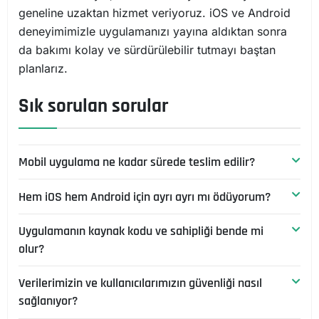
geneline uzaktan hizmet veriyoruz. iOS ve Android
deneyimimizle uygulamanızı yayına aldıktan sonra
da bakımı kolay ve sürdürülebilir tutmayı baştan
planlarız.
Sık sorulan sorular
Mobil uygulama ne kadar sürede teslim edilir?
Hem iOS hem Android için ayrı ayrı mı ödüyorum?
Net tanımlı bir MVP sürümü birkaç sprintte yayına
çıkabilir; çok modüllü, entegrasyonlu ürün birkaç
Uygulamanın kaynak kodu ve sahipliği bende mi
Cross-platform yaklaşımda tek kod tabanı her iki
aya yayılır. Süreyi belirleyen, ekran ve akış sayısı ile
olur?
platformu da kapsar; bu, ayrı ayrı geliştirmeye göre
entegrasyon yüküdür. İlk adımda gerçekçi yol
belirgin maliyet avantajı sağlar. Native gerektiren
haritası veririz.
Verilerimizin ve kullanıcılarımızın güvenliği nasıl
Evet. Geliştirdiğimiz uygulamanın kaynak kodu ve
özel senaryolarda durum değişir; bunu kapsam
sağlanıyor?
fikri mülkiyeti size aittir. Mağaza hesapları da sizin
görüşmesinde açıkça konuşuruz.