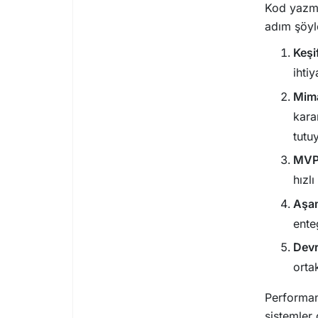
Kod yazma
adım şöyl
Keşi
ihtiy
Mima
kara
tutu
MVP 
hızlı
Aşa
ente
Devr
orta
Performan
sistemler 