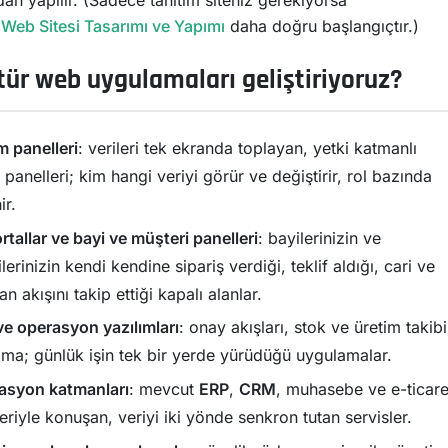
an yapılır. (Sadece tanıtım siteniz gerekiyorsa
Web Sitesi Tasarımı ve Yapımı
daha doğru başlangıçtır.)
tür web uygulamaları geliştiriyoruz?
m panelleri
: verileri tek ekranda toplayan, yetki katmanlı
 panelleri; kim hangi veriyi görür ve değiştirir, rol bazında
ir.
tallar ve bayi ve müşteri panelleri
: bayilerinizin ve
lerinizin kendi kendine sipariş verdiği, teklif aldığı, cari ve
 akışını takip ettiği kapalı alanlar.
ve operasyon yazılımları
: onay akışları, stok ve üretim takibi
ama; günlük işin tek bir yerde yürüdüğü uygulamalar.
asyon katmanları
: mevcut
ERP
,
CRM
, muhasebe ve e-ticare
eriyle konuşan, veriyi iki yönde senkron tutan servisler.