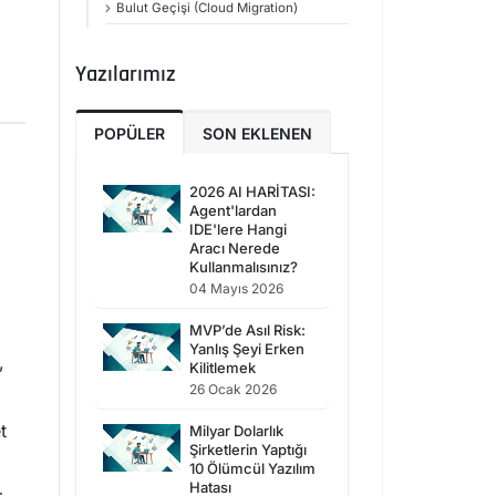
Bulut Geçişi (Cloud Migration)
Yazılarımız
POPÜLER
SON EKLENEN
2026 AI HARİTASI:
Agent'lardan
IDE'lere Hangi
Aracı Nerede
Kullanmalısınız?
04 Mayıs 2026
MVP’de Asıl Risk:
Yanlış Şeyi Erken
,
Kilitlemek
26 Ocak 2026
t
Milyar Dolarlık
Şirketlerin Yaptığı
10 Ölümcül Yazılım
Hatası