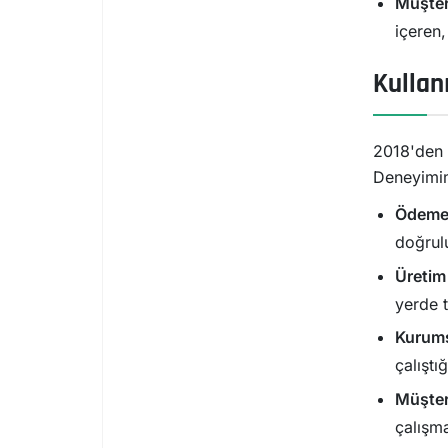
Müşter
içeren,
Kullan
2018'den b
Deneyimim
Ödeme 
doğrul
Üretim
yerde 
Kurumsa
çalıştı
Müşter
çalışma