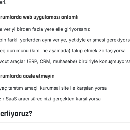
eri.
urumlarda web uygulaması anlamlı
ı veriyi birden fazla yere elle giriyorsanız
bin farklı yerlerden aynı veriye, yetkiyle erişmesi gerekiyor
eç durumunu (kim, ne aşamada) takip etmek zorlaşıyorsa
cut araçlar (ERP, CRM, muhasebe) birbiriyle konuşmuyors
rumlarda acele etmeyin
iyaç tanıtım amaçlı kurumsal site ile karşılanıyorsa
ır SaaS aracı sürecinizi gerçekten karşılıyorsa
lerliyoruz?