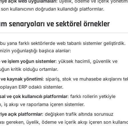
iye açık web uygulamaları
: üyelik, ödeme ve içerik yönetim
 son kullanıcının doğrudan kullandığı platformlar.
ım senaryoları ve sektörel örnekler
u yana farklı sektörlerde web tabanlı sistemler geliştirdik.
izin yoğunlaştığı başlıca alanlar:
ve işlem yoğun sistemler
: yüksek hacimli, güvenlik ve
uğun kritik olduğu ortamlar.
 ve kaynak yönetimi
: sipariş, stok ve muhasebe akışlarını te
toplayan ERP odaklı sistemler.
l ve çok kullanıcılı platformlar
: farklı rollerin yetkiyle
ğı, iş akışı ve raporlama içeren sistemler.
iye açık platformlar
: değişken trafik altında sorunsuz
sı gereken, üyelik, ödeme ve içerik akışı içeren son kullanıc