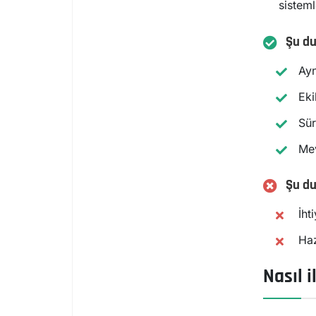
sisteml
Şu d
Ayn
Eki
Sür
Mev
Şu du
İht
Haz
Nasıl i