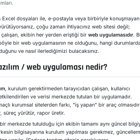
mları.
lâ Excel dosyaları ile, e-postayla veya birbiriyle konuşmayan
yürütüyorsanız, çoğu zaman ihtiyacınız web sitesi değil;
 çalışan, ekibin her yerden eriştiği bir
web uygulamasıdır
. B
böyle bir web uygulamasının ne olduğunu, hangi durumlard
duğunu ve nasıl ilerlediğimizi bulacaksınız.
zılım / web uygulaması nedir?
ım
, kurulum gerektirmeden tarayıcıdan çalışan, kullanıcı
yetkilendirilen ve verisi merkezde tutulan bir uygulamadır.
açlı kurumsal sitelerden farkı, "iş yapan" bir araç olmasıdır
r, süreç yürütür, rapor üretir.
 bir merkezde tutulduğu için ekibin tamamı aynı güncel bilgi
rkesin bilgisayarına kurulum yapılması gerekmez, güncelle