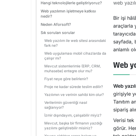
web yazılı
Hangi teknolojilerle geliştiriyoruz?
Web yazılımın işletmeye katkısı
nedir?
Bir işi hâ
Neden Aforsoft?
araçlarla 
Sık sorulan sorular
tarayıcıda
Web yazılım ile web sitesi arasındaki
sayfada, 
fark ne?
anlamlı ol
Web uygulaması mobil cihazlarda da
çalışır mı?
Web ya
Mevcut sistemlerimle (ERP, CRM,
muhasebe) entegre olur mu?
Fiyat neye göre belirlenir?
Web yazıl
Proje ne kadar sürede teslim edilir?
girişiyle 
Yazılımın ve verinin sahibi kim olur?
Tanıtım am
Verilerimin güvenliği nasıl
sağlanıyor?
sipariş alı
İzmir dışındayım, çalışabilir miyiz?
Verisi tek
Mevcut, başka bir firmanın yazdığı
görür. He
yazılımı geliştirebilir misiniz?