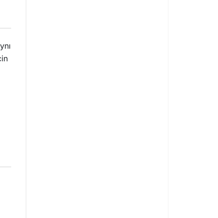
ynı
cin