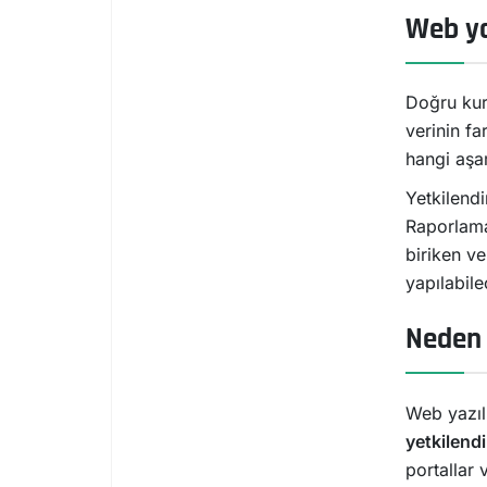
Web ya
Doğru kurg
verinin fa
hangi aşa
Yetkilend
Raporlama 
biriken ve
yapılabile
Neden 
Web yazıl
yetkilend
portallar 