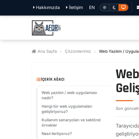
Hakkımızda
İletişim
EN
Ana Sayfa
Çözümlerimiz
Web Yazılım / Uygul
Web
İÇERIK AĞACI
Geli
Web yazılım / web uygulaması
nedir?
Hangi tür web uygulamaları
Son güncel
geliştiriyoruz?
Kullanım senaryoları ve sektörel
Tarayıcıda
örnekler
geliştiriy
Nasıl ilerliyoruz?