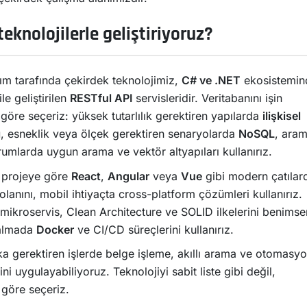
eknolojilerle geliştiriyoruz?
ım tarafında çekirdek teknolojimiz,
C# ve .NET
ekosistemin
ile geliştirilen
RESTful API
servisleridir. Veritabanını işin
 göre seçeriz: yüksek tutarlılık gerektiren yapılarda
ilişkisel
ı
, esneklik veya ölçek gerektiren senaryolarda
NoSQL
, ara
umlarda uygun arama ve vektör altyapıları kullanırız.
 projeye göre
React
,
Angular
veya
Vue
gibi modern çatılar
lanını, mobil ihtiyaçta cross-platform çözümleri kullanırız.
mikroservis, Clean Architecture ve SOLID ilkelerini benimser
almada
Docker
ve CI/CD süreçlerini kullanırız.
a gerektiren işlerde belge işleme, akıllı arama ve otomasy
ni uygulayabiliyoruz. Teknolojiyi sabit liste gibi değil,
göre seçeriz.