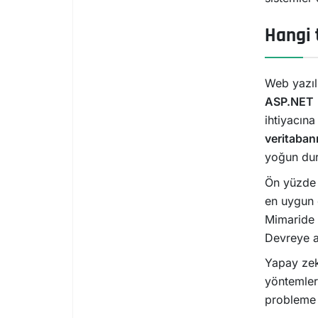
Hangi t
Web yazıl
ASP.NET
ihtiyacına
veritaban
yoğun dur
Ön yüzde
en uygun o
Mimaride 
Devreye 
Yapay zek
yöntemleri
probleme 