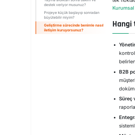
tek noktad
Yayına aldıktan sonra bakım ve
destek veriyor musunuz?
Kurumsal 
Projeye küçük başlayıp sonradan
büyütebilir miyim?
Hangi 
Geliştirme sürecinde benimle nasıl
iletişim kuruyorsunuz?
Yöneti
kontrol
belirlen
B2B por
müşteri
doküman
Süreç 
raporl
Entegr
sisteml