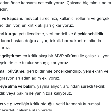
dan önce kapsamı netleştiriyoruz. Çalışma biçimimiz adım
edir:
f ve kapsam
: mevcut sürecinizi, kullanıcı rollerini ve gerçek
acı dinliyor, en kritik akışları çıkarıyoruz.
ri kurgu
: yetkilendirme, veri modeli ve
ölçeklenebilirlik
rlarını baştan doğru alıyor, teknik borcu kontrol altında
yoruz.
geliştirme
: en kritik akışı bir
MVP
sürümü ile çalışır kılıyor,
 şekilde elle tutulur sonuç çıkarıyoruz.
malı büyütme
: geri bildirimle önceliklendirip, yeni ekran ve
grasyonları adım adım ekliyoruz.
eye alma ve bakım
: yayına alıyor, ardından sürekli teknik
klık veya bakım ile yanınızda kalıyoruz.
s ve güvenliğin kritik olduğu, yetki katmanlı kurumsal
çekirdek çalışma alanımızdır.