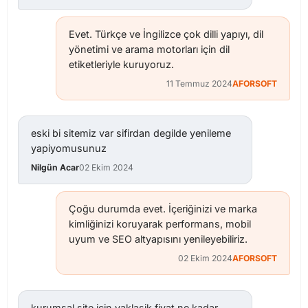
Evet. Türkçe ve İngilizce çok dilli yapıyı, dil
yönetimi ve arama motorları için dil
etiketleriyle kuruyoruz.
11 Temmuz 2024
AFORSOFT
eski bi sitemiz var sifirdan degilde yenileme
yapiyomusunuz
Nilgün Acar
02 Ekim 2024
Çoğu durumda evet. İçeriğinizi ve marka
kimliğinizi koruyarak performans, mobil
uyum ve SEO altyapısını yenileyebiliriz.
02 Ekim 2024
AFORSOFT
kurumsal site icin yaklasik fiyat ne kadar