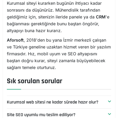
Kurumsal siteyi kurarken bugünün ihtiyacı kadar
sonrasını da düşünürüz. Mühendislik tarafından
geldiğimiz için, sitenizin ileride panele ya da
CRM
'e
bağlanması gerektiğinde bunu baştan öngörür,
altyapıyı buna hazır kurarız.
Aforsoft
, 2018'den bu yana İzmir merkezli çalışan
ve Türkiye geneline uzaktan hizmet veren bir yazılım
firmasıdır. Hız, mobil uyum ve SEO altyapısını
baştan doğru kurar, siteyi zamanla büyüyebilecek
sağlam temele oturturuz.
Sık sorulan sorular
Kurumsal web sitesi ne kadar sürede hazır olur?
Site SEO uyumlu mu teslim ediliyor?
Süre, sayfa sayısına, içeriğin hazır olup olmamasına