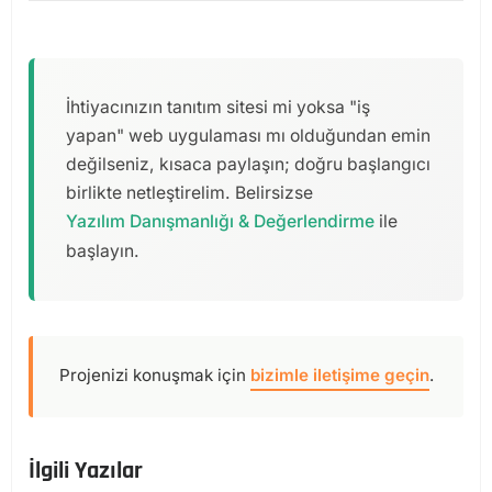
devralınabilir mi yoksa yeniden kurmak mı daha
ötesine, yazılım geliştirme tarafına taşırız.
Evet. İzmir merkezliyiz; Türkiye geneli ve uzaktan
doğru, bunu açıkça paylaşırız. Amacımız sizi
çalışıyoruz. Görüşmeleri çevrimiçi yürütür, süreci
gereksiz maliyete sokmadan en sağlam sonuca
uzaktan da sorunsuz tamamlarız.
ulaştırmaktır.
İhtiyacınızın tanıtım sitesi mi yoksa "iş
yapan" web uygulaması mı olduğundan emin
değilseniz, kısaca paylaşın; doğru başlangıcı
birlikte netleştirelim. Belirsizse
Yazılım Danışmanlığı & Değerlendirme
ile
başlayın.
Projenizi konuşmak için
bizimle iletişime geçin
.
İlgili Yazılar