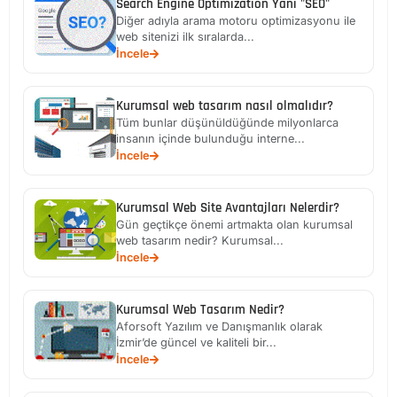
Search Engine Optimization Yani "SEO"
Diğer adıyla arama motoru optimizasyonu ile
web sitenizi ilk sıralarda...
İncele
Kurumsal web tasarım nasıl olmalıdır?
Tüm bunlar düşünüldüğünde milyonlarca
insanın içinde bulunduğu interne...
İncele
Kurumsal Web Site Avantajları Nelerdir?
Gün geçtikçe önemi artmakta olan kurumsal
web tasarım nedir? Kurumsal...
İncele
Kurumsal Web Tasarım Nedir?
Aforsoft Yazılım ve Danışmanlık olarak
İzmir’de güncel ve kaliteli bir...
İncele