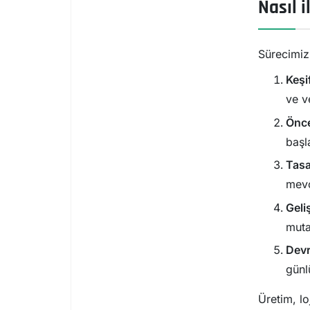
Nasıl i
Sürecimizi
Keşi
ve ve
Önce
başl
Tasa
mevc
Geli
muta
Devr
günl
Üretim, l