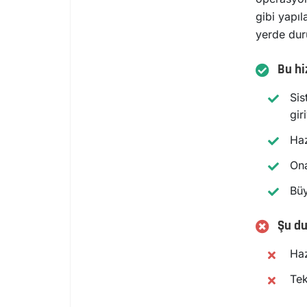
gibi yapıl
yerde dur
Bu hi
Sis
gir
Haz
Ona
Büy
Şu du
Haz
Tek