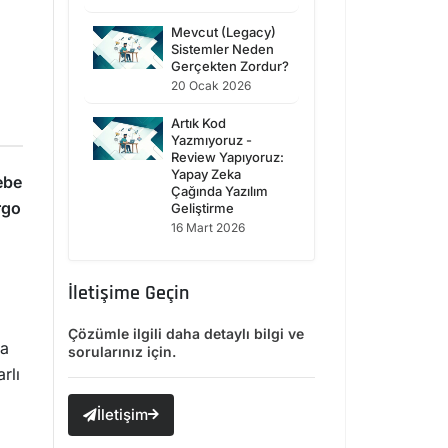
Mevcut (Legacy)
Sistemler Neden
Gerçekten Zordur?
20 Ocak 2026
Artık Kod
Yazmıyoruz -
Review Yapıyoruz:
Yapay Zeka
ebe
Çağında Yazılım
rgo
Geliştirme
16 Mart 2026
İletişime Geçin
Çözümle ilgili daha detaylı bilgi ve
ya
sorularınız için.
rlı
İletişim