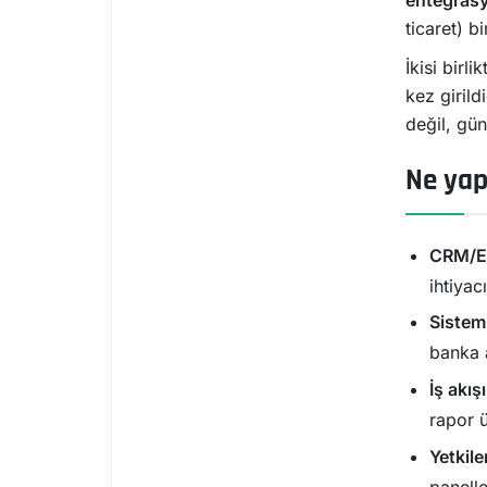
entegras
ticaret) b
İkisi birl
kez girild
değil, gü
Ne yap
CRM/ER
ihtiyac
Sistem
banka a
İş akı
rapor ü
Yetkil
panelle