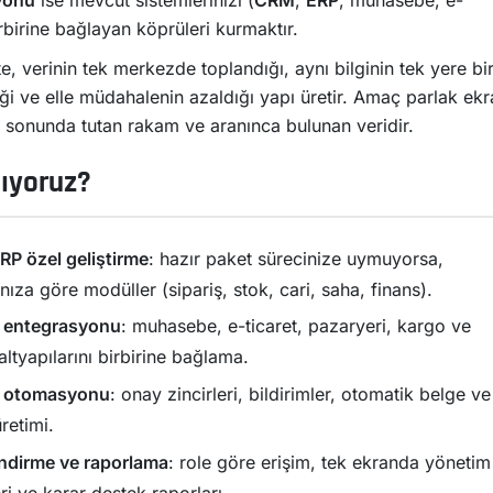
yonu
ise mevcut sistemlerinizi (
CRM
,
ERP
, muhasebe, e-
irbirine bağlayan köprüleri kurmaktır.
ikte, verinin tek merkezde toplandığı, aynı bilginin tek yere bi
iği ve elle müdahalenin azaldığı yapı üretir. Amaç parlak ek
n sonunda tutan rakam ve aranınca bulunan veridir.
ıyoruz?
P özel geliştirme
: hazır paket sürecinize uymuyorsa,
ınıza göre modüller (sipariş, stok, cari, saha, finans).
 entegrasyonu
: muhasebe, e-ticaret, pazaryeri, kargo ve
ltyapılarını birbirine bağlama.
şı otomasyonu
: onay zincirleri, bildirimler, otomatik belge ve
retimi.
endirme ve raporlama
: role göre erişim, tek ekranda yönetim
ri ve karar destek raporları.