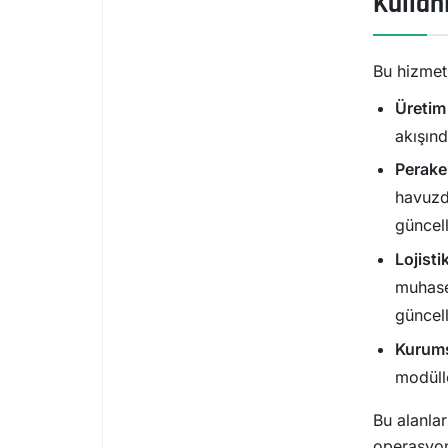
Kullan
Bu hizmet 
Üretim 
akışınd
Perake
havuzd
güncel
Lojisti
muhase
güncel
Kurums
modülle
Bu alanlar
operasyon