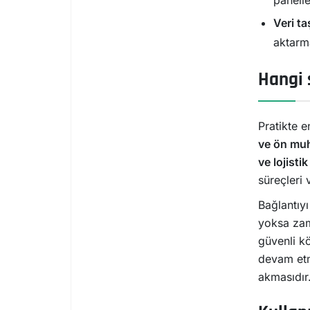
Veri t
aktarma
Hangi 
Pratikte e
ve ön mu
ve lojistik
süreçleri 
Bağlantıy
yoksa zam
güvenli kö
devam etme
akmasıdır