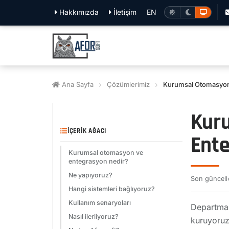
Hakkımızda
İletişim
EN
Ana Sayfa
Çözümlerimiz
Kurumsal Otomasyon
Kur
İÇERIK AĞACI
Ent
Kurumsal otomasyon ve
entegrasyon nedir?
Ne yapıyoruz?
Son güncel
Hangi sistemleri bağlıyoruz?
Kullanım senaryoları
Departman
Nasıl ilerliyoruz?
kuruyoruz