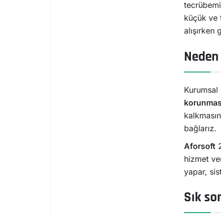
tecrübemi
küçük ve t
alışırken 
Neden 
Kurumsal 
korunmas
kalkmasınd
bağlarız.
Aforsoft
2
hizmet ver
yapar, si
Sık so