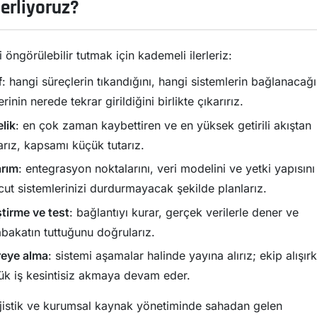
lerliyoruz?
 öngörülebilir tutmak için kademeli ilerleriz:
f
: hangi süreçlerin tıkandığını, hangi sistemlerin bağlanacağı
rinin nerede tekrar girildiğini birlikte çıkarırız.
lik
: en çok zaman kaybettiren ve en yüksek getirili akıştan
arız, kapsamı küçük tutarız.
rım
: entegrasyon noktalarını, veri modelini ve yetki yapısını
ut sistemlerinizi durdurmayacak şekilde planlarız.
ştirme ve test
: bağlantıyı kurar, gerçek verilerle dener ve
bakatın tuttuğunu doğrularız.
eye alma
: sistemi aşamalar halinde yayına alırız; ekip alışır
ük iş kesintisiz akmaya devam eder.
ojistik ve kurumsal kaynak yönetiminde sahadan gelen