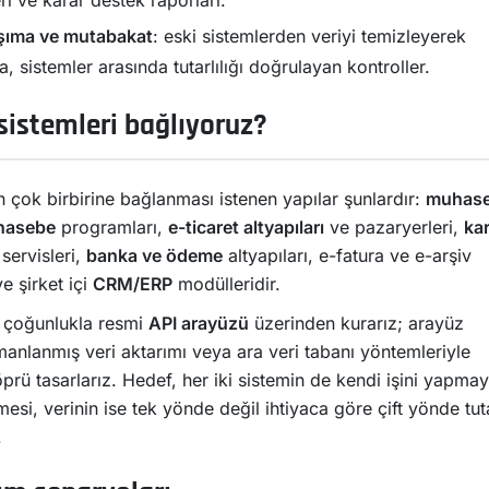
aşıma ve mutabakat
: eski sistemlerden veriyi temizleyerek
, sistemler arasında tutarlılığı doğrulayan kontroller.
sistemleri bağlıyoruz?
n çok birbirine bağlanması istenen yapılar şunlardır:
muhas
hasebe
programları,
e-ticaret altyapıları
ve pazaryerleri,
ka
servisleri,
banka ve ödeme
altyapıları, e-fatura ve e-arşiv
ve şirket içi
CRM/ERP
modülleridir.
ı çoğunlukla resmi
API arayüzü
üzerinden kurarız; arayüz
anlanmış veri aktarımı veya ara veri tabanı yöntemleriyle
prü tasarlarız. Hedef, her iki sistemin de kendi işini yapma
si, verinin ise tek yönde değil ihtiyaca göre çift yönde tuta
.