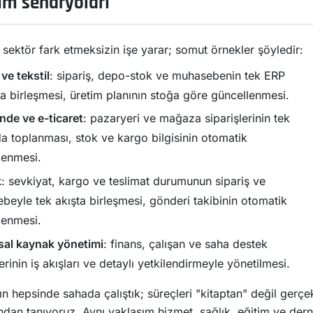
ım senaryoları
sektör fark etmeksizin işe yarar; somut örnekler şöyledir:
ve tekstil
: sipariş, depo-stok ve muhasebenin tek ERP
a birleşmesi, üretim planının stoğa göre güncellenmesi.
nde ve e-ticaret
: pazaryeri ve mağaza siparişlerinin tek
a toplanması, stok ve kargo bilgisinin otomatik
lenmesi.
k
: sevkiyat, kargo ve teslimat durumunun sipariş ve
beyle tek akışta birleşmesi, gönderi takibinin otomatik
lenmesi.
al kaynak yönetimi
: finans, çalışan ve saha destek
rinin iş akışları ve detaylı yetkilendirmeyle yönetilmesi.
ın hepsinde sahada çalıştık; süreçleri "kitaptan" değil gerçe
dan tanıyoruz. Aynı yaklaşım hizmet, sağlık, eğitim ve der