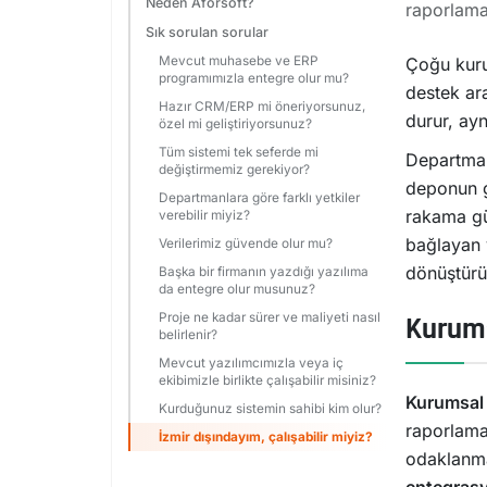
Neden Aforsoft?
raporlama
Sık sorulan sorular
Mevcut muhasebe ve ERP
Çoğu kuru
programımızla entegre olur mu?
destek ara
Hazır CRM/ERP mi öneriyorsunuz,
durur, ayn
özel mi geliştiriyorsunuz?
Tüm sistemi tek seferde mi
Departman
değiştirmemiz gerekiyor?
deponun g
Departmanlara göre farklı yetkiler
rakama güv
verebilir miyiz?
bağlayan 
Verilerimiz güvende olur mu?
dönüştürü
Başka bir firmanın yazdığı yazılıma
da entegre olur musunuz?
Proje ne kadar sürer ve maliyeti nasıl
Kurums
belirlenir?
Mevcut yazılımcımızla veya iç
ekibimizle birlikte çalışabilir misiniz?
Kurumsal
Kurduğunuz sistemin sahibi kim olur?
raporlama)
İzmir dışındayım, çalışabilir miyiz?
odaklanma