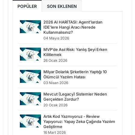
POPÜLER
SON EKLENEN
2026 AI HARİTASI: Agent'lardan
IDE'lere Hangi Aracı Nerede
Kullanmalısınız?
04 Mayıs 2026
MVP’de Asıl Risk: Yanlış Şeyi Erken
Kilitlemek
26 Ocak 2026
Milyar Dolarlık Şirketlerin Yaptığı 10
Ölümcül Yazılım Hatası
03 Nisan 2026
Mevcut (Legacy) Sistemler Neden
Gerçekten Zordur?
20 Ocak 2026
Artık Kod Yazmıyoruz - Review
Yapıyoruz: Yapay Zeka Çağında Yazılım
Geliştirme
16 Mart 2026