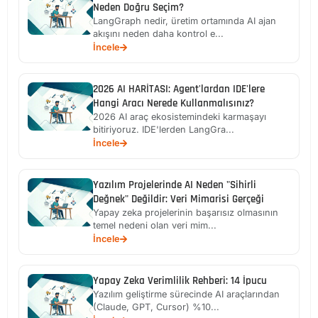
Neden Doğru Seçim?
LangGraph nedir, üretim ortamında AI ajan
akışını neden daha kontrol e...
İncele
2026 AI HARİTASI: Agent'lardan IDE'lere
Hangi Aracı Nerede Kullanmalısınız?
2026 AI araç ekosistemindeki karmaşayı
bitiriyoruz. IDE'lerden LangGra...
İncele
Yazılım Projelerinde AI Neden "Sihirli
Değnek" Değildir: Veri Mimarisi Gerçeği
Yapay zeka projelerinin başarısız olmasının
temel nedeni olan veri mim...
İncele
Yapay Zeka Verimlilik Rehberi: 14 İpucu
Yazılım geliştirme sürecinde AI araçlarından
(Claude, GPT, Cursor) %10...