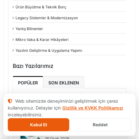
Ürün Büyütme & Teknik Borç
Legacy Sistemler & Modernizasyon
Yanlış Bilinenler
Mikro Vaka & Karar Hikâyeleri
Yazılım Geliştirme & Uygulama Yapımı
Bazı Yazılarımız
POPÜLER
SON EKLENEN
2026 AI HARİTASI: Agent'lardan
Web sitemizde deneyiminizi geliştirmek için çerez
IDE'lere Hangi Aracı Nerede
kullanıyoruz. Detaylar için
Gizlilik ve KVKK Politikamızı
Kullanmalısınız?
inceleyebilirsiniz.
04 Mayıs 2026
Kabul Et
Reddet
MVP’de Asıl Risk: Yanlış Şeyi Erken
Kilitlemek
26 Ocak 2026