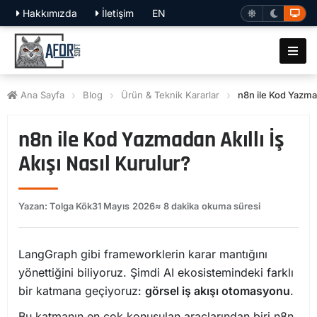
Hakkımızda
İletişim
EN
Ana Sayfa
Blog
Ürün & Teknik Kararlar
n8n ile Kod Yazmad
n8n ile Kod Yazmadan Akıllı İş
Akışı Nasıl Kurulur?
Yazan: Tolga Kök
31 Mayıs 2026
≈ 8 dakika okuma süresi
LangGraph gibi frameworklerin karar mantığını
yönettiğini biliyoruz. Şimdi AI ekosistemindeki farklı
bir katmana geçiyoruz:
görsel iş akışı otomasyonu
.
Bu katmanın en çok konuşulan araçlarından biri n8n.