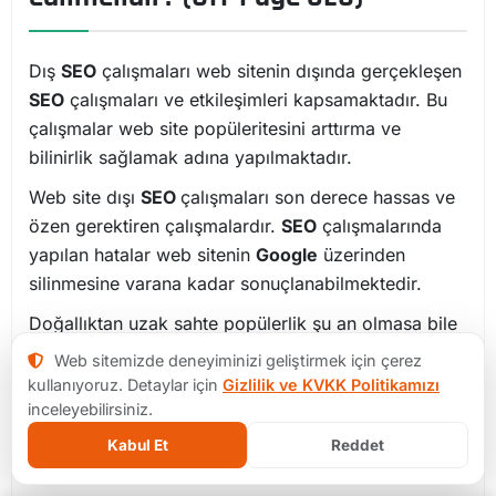
Dış
SEO
çalışmaları web sitenin dışında gerçekleşen
SEO
çalışmaları ve etkileşimleri kapsamaktadır. Bu
çalışmalar web site popüleritesini arttırma ve
bilinirlik sağlamak adına yapılmaktadır.
Web site dışı
SEO
çalışmaları son derece hassas ve
özen gerektiren çalışmalardır.
SEO
çalışmalarında
yapılan hatalar web sitenin
Google
üzerinden
silinmesine varana kadar sonuçlanabilmektedir.
Doğallıktan uzak sahte popülerlik şu an olmasa bile
gelecek tarihlerde web sitenize zarar verecektir.
Web sitemizde deneyiminizi geliştirmek için çerez
Google
bu tip sahte paylaşımları tespit edebilmek
kullanıyoruz. Detaylar için
Gizlilik ve KVKK Politikamızı
adına son derece ciddi çalışmalar göstermektedir.
inceleyebilirsiniz.
Kabul Et
Reddet
Backlink nedir?