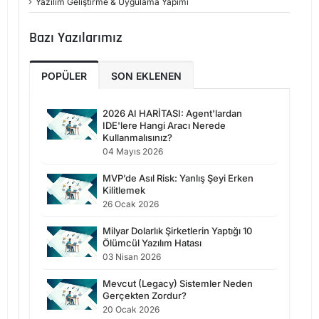
Yazılım Geliştirme & Uygulama Yapımı
Bazı Yazılarımız
POPÜLER
SON EKLENEN
2026 AI HARİTASI: Agent'lardan
IDE'lere Hangi Aracı Nerede
Kullanmalısınız?
04 Mayıs 2026
MVP’de Asıl Risk: Yanlış Şeyi Erken
Kilitlemek
26 Ocak 2026
Milyar Dolarlık Şirketlerin Yaptığı 10
Ölümcül Yazılım Hatası
03 Nisan 2026
Mevcut (Legacy) Sistemler Neden
Gerçekten Zordur?
20 Ocak 2026