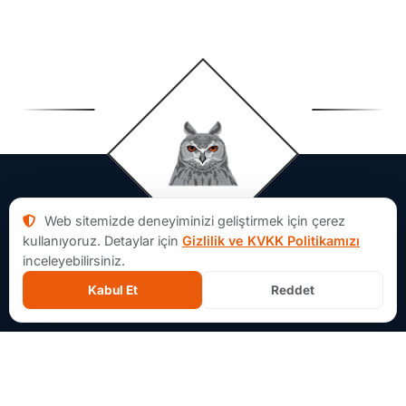
Web sitemizde deneyiminizi geliştirmek için çerez
kullanıyoruz. Detaylar için
Gizlilik ve KVKK Politikamızı
inceleyebilirsiniz.
Kabul Et
Reddet
Aforsoft Hakkında
×
İçerik Ağacı
Aforsoft, yazılım projelerinde fikir aşamasından MVP
geliştirmeye, bakım ve sistem modernizasyonuna kadar