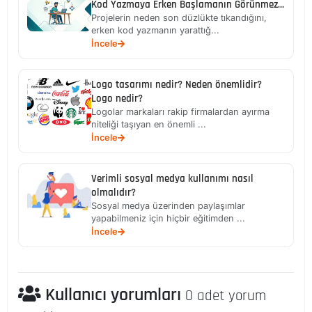
Kod Yazmaya Erken Başlamanın Görünmez
Maliyeti
Projelerin neden son düzlükte tıkandığını,
erken kod yazmanın yarattığ...
İncele
Logo tasarımı nedir? Neden önemlidir?
Logo nedir?
Logolar markaları rakip firmalardan ayırma
niteliği taşıyan en önemli ...
İncele
Verimli sosyal medya kullanımı nasıl
olmalıdır?
Sosyal medya üzerinden paylaşımlar
yapabilmeniz için hiçbir eğitimden ...
İncele
Kullanıcı yorumları
0 adet yorum