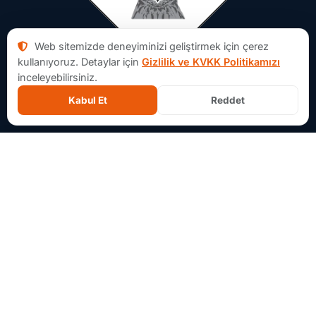
Web sitemizde deneyiminizi geliştirmek için çerez
kullanıyoruz. Detaylar için
Gizlilik ve KVKK Politikamızı
inceleyebilirsiniz.
Kabul Et
Reddet
Aforsoft Hakkında
×
İçerik Ağacı
Aforsoft, yazılım projelerinde fikir aşamasından MVP
geliştirmeye, bakım ve sistem modernizasyonuna kadar
uçtan uca teknik sorumluluk alan bir yazılım ve danışmanlık
ekibidir.
Projelerde, ürünün ihtiyaçlarına göre planlama, geliştirme,
bakım ve modernizasyon süreçlerinde teknik sorumluluk
alırız.
Devamını oku