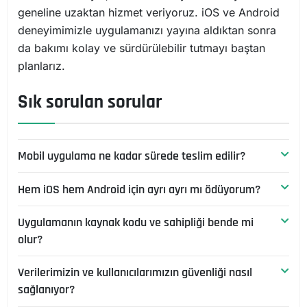
geneline uzaktan hizmet veriyoruz. iOS ve Android
deneyimimizle uygulamanızı yayına aldıktan sonra
da bakımı kolay ve sürdürülebilir tutmayı baştan
planlarız.
Sık sorulan sorular
Mobil uygulama ne kadar sürede teslim edilir?
Hem iOS hem Android için ayrı ayrı mı ödüyorum?
Net tanımlı bir MVP sürümü birkaç sprintte yayına
çıkabilir; çok modüllü, entegrasyonlu ürün birkaç
Uygulamanın kaynak kodu ve sahipliği bende mi
Cross-platform yaklaşımda tek kod tabanı her iki
aya yayılır. Süreyi belirleyen, ekran ve akış sayısı ile
olur?
platformu da kapsar; bu, ayrı ayrı geliştirmeye göre
entegrasyon yüküdür. İlk adımda gerçekçi yol
belirgin maliyet avantajı sağlar. Native gerektiren
haritası veririz.
Verilerimizin ve kullanıcılarımızın güvenliği nasıl
Evet. Geliştirdiğimiz uygulamanın kaynak kodu ve
özel senaryolarda durum değişir; bunu kapsam
sağlanıyor?
fikri mülkiyeti size aittir. Mağaza hesapları da sizin
görüşmesinde açıkça konuşuruz.